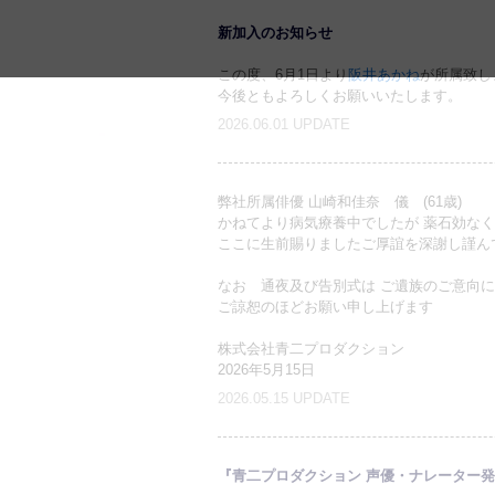
新加入のお知らせ
この度、6月1日より
阪井あかね
が所属致し
今後ともよろしくお願いいたします。
2026.06.01 UPDATE
弊社所属俳優 山崎和佳奈 儀 (61歳)
かねてより病気療養中でしたが 薬石効なく2
ここに生前賜りましたご厚誼を深謝し謹ん
なお 通夜及び告別式は ご遺族のご意向
ご諒恕のほどお願い申し上げます
株式会社青二プロダクション
2026年5月15日
2026.05.15 UPDATE
『青二プロダクション 声優・ナレーター発