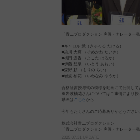
「青二プロダクション 声優・ナレーター発掘
■キャロル 武（きゃろる たける）
■染川 大輝 （そめかわ だいき）
■横田 遥香 （よこた はるか）
■伊藤 碧泉 （いとう あおい）
■森野 頼 （もりの らい）
■岩波 柚花 （いわなみ ゆうか）
合格証書授与式の模様を動画にて公開して
※岩波柚花さんについてはご事情により授
動画は
こちら
から
今年もたくさんのご応募ありがとうござい
株式会社青二プロダクション
「青二プロダクション 声優・ナレーター
2025.07.31 UPDATE