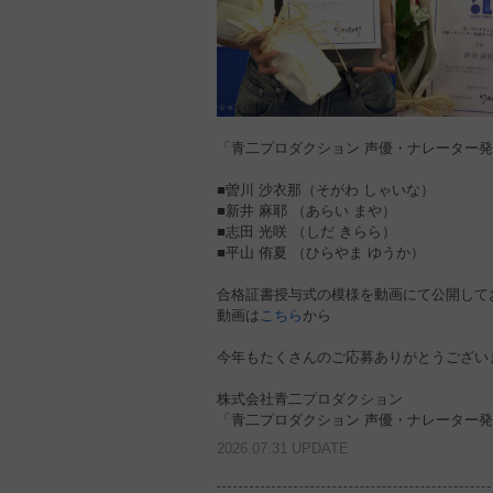
「青二プロダクション 声優・ナレーター発掘
■曽川 沙衣那（そがわ しゃいな）
■新井 麻耶 （あらい まや）
■志田 光咲 （しだ きらら）
■平山 侑夏 （ひらやま ゆうか）
合格証書授与式の模様を動画にて公開して
動画は
こちら
から
今年もたくさんのご応募ありがとうござい
株式会社青二プロダクション
「青二プロダクション 声優・ナレーター
2026.07.31 UPDATE