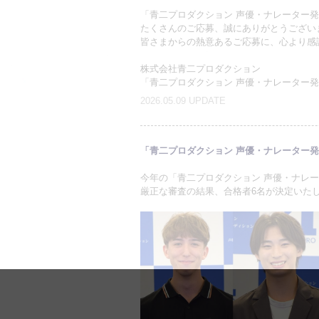
「青二プロダクション 声優・ナレーター発
たくさんのご応募、誠にありがとうござい
皆さまからの熱意あるご応募に、心より感
株式会社青二プロダクション
「青二プロダクション 声優・ナレーター
2026.05.09 UPDATE
「青二プロダクション 声優・ナレーター発掘
今年の「青二プロダクション 声優・ナレ
厳正な審査の結果、合格者6名が決定いた