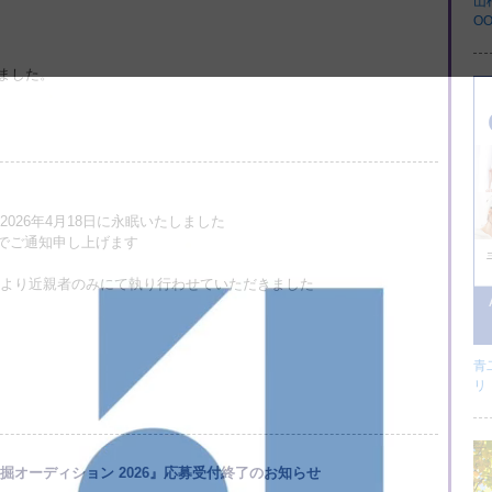
山
O
ました。
026年4月18日に永眠いたしました
でご通知申し上げます
により近親者のみにて執り行わせていただきました
青
リ
掘オーディション 2026』応募受付終了のお知らせ