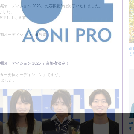
掘オーディション 2026」の応募受付は終了いたしました。
ました。
謝申し上げます。
発掘オーディション」事務局
高
も
オーディション 2025 」合格者決定！
ーター発掘オーディション」ですが、
しました。
el
中