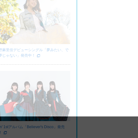
野麻里佳デビューシングル「夢みたい、で
夢じゃない」発売中！
fin' 1stアルバム「Believer's Disco」発売
！