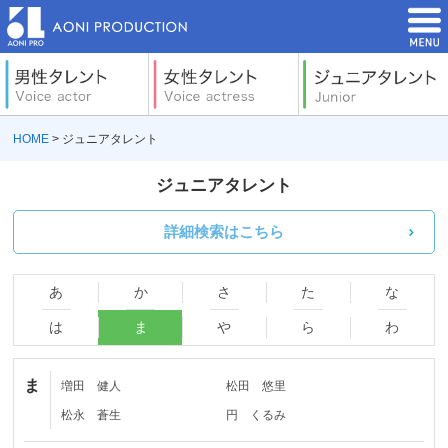
HOME
> ジュニアタレント
ジュニアタレント
詳細検索はこちら
あ
か
さ
た
な
は
ま
や
ら
わ
ま
増田 健人
松田 悠里
松永 蒼生
円 くるみ