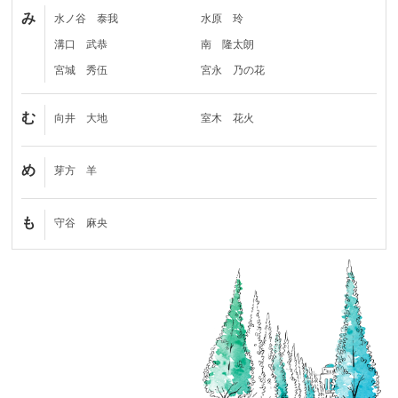
み
水ノ谷 泰我
水原 玲
溝口 武恭
南 隆太朗
宮城 秀伍
宮永 乃の花
む
向井 大地
室木 花火
め
芽方 羊
も
守谷 麻央